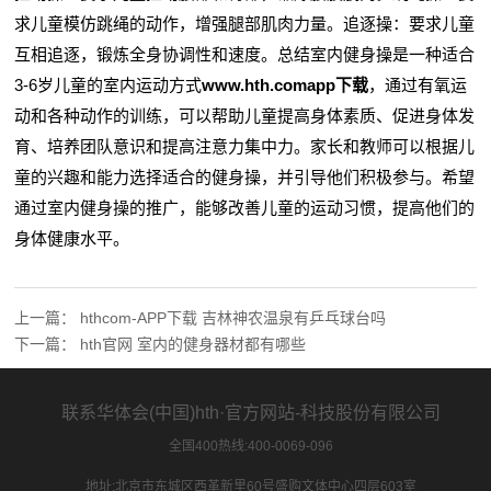
求儿童模仿跳绳的动作，增强腿部肌肉力量。追逐操：要求儿童
互相追逐，锻炼全身协调性和速度。总结室内健身操是一种适合
3-6岁儿童的室内运动方式
www.hth.comapp下载
，通过有氧运
动和各种动作的训练，可以帮助儿童提高身体素质、促进身体发
育、培养团队意识和提高注意力集中力。家长和教师可以根据儿
童的兴趣和能力选择适合的健身操，并引导他们积极参与。希望
通过室内健身操的推广，能够改善儿童的运动习惯，提高他们的
身体健康水平。
上一篇：
hthcom-APP下载 吉林神农温泉有乒乓球台吗
下一篇：
hth官网 室内的健身器材都有哪些
联系华体会(中国)hth·官方网站-科技股份有限公司
全国400热线:400-0069-096
地址:北京市东城区西革新里60号盛购文体中心四层603室