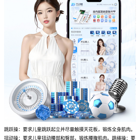
跳跃操：要求儿童跳跃起立并尽量触摸天花板，锻炼全身肌肉。
扭动操：要求儿童扭动腰部和臀部，锻炼腰腹肌肉。跳绳操：要