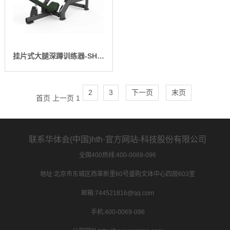
挂片式大腿深蹲训练器-SH-G6874-T18
2
3
下一页
末页
首页
上一页
1
联系华体会(中国)hth·官方网站-科技股份有限公司
全国400热线:400-0069-096
地址:北京市东城区西革新里60号盛购文体中心四层603室
邮箱:744521816@qq.com
手机:400-0069-096