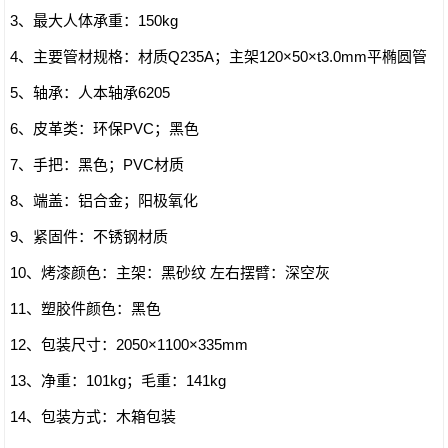
3、最大人体承重：150kg
4、主要管材规格：材质Q235A；主架120×50×t3.0mm平椭圆管
5、轴承：人本轴承6205
6、皮革类：环保PVC；黑色
7、手把：黑色；PVC材质
8、端盖：铝合金；阳极氧化
9、紧固件：不锈钢材质
10、烤漆颜色：主架：黑砂纹 左右摆臂：深空灰
11、塑胶件颜色：黑色
12、包装尺寸：2050×1100×335mm
13、净重：101kg；毛重：141kg
14、包装方式：木箱包装