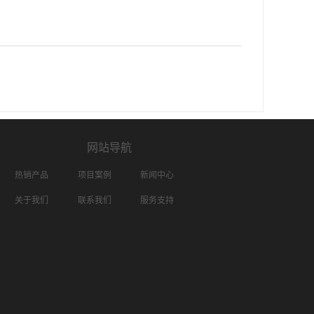
网站导航
热销产品
项目案例
新闻中心
关于我们
联系我们
服务支持