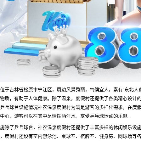
位于吉林省松原市宁江区，周边风景秀丽，气候宜人，素有"东北人
物质，有助于人体健康。除了温泉，度假村还提供了各类精心设计的
乒乓球台设施情况神农温泉度假村为满足游客的多样化需求，在度
中心，游客可以在其中尽情挥洒汗水，享受乒乓球运动的乐趣。
施除了乒乓球台，神农温泉度假村还提供了丰富多样的休闲娱乐设施
，度假村还设有室内游泳池、桌球室、棋牌室、健身房、网球场等