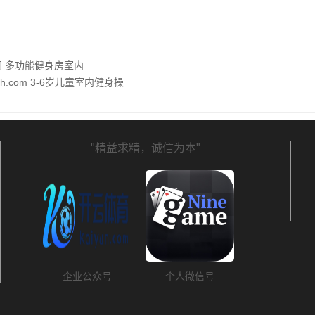
官网 多功能健身房室内
hth.com 3-6岁儿童室内健身操
"精益求精，诚信为本"
企业公众号
个人微信号