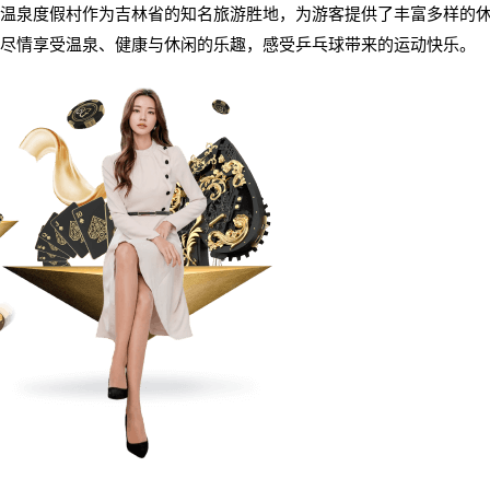
温泉度假村作为吉林省的知名旅游胜地，为游客提供了丰富多样的
尽情享受温泉、健康与休闲的乐趣，感受乒乓球带来的运动快乐。