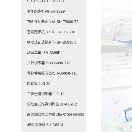
SH-T5921T-T3（V9TT）
老年跑步机V9-SH-T899
T56 多功能跑步机-SH-T5600-T2
智能跑步机（X3）-SH-T5170
联动式卧式健身车-SH-B5836R
动感单车- SH-B399P
拉伸训练器-SH-G6890-T18
背部伸展练习器-SH-G6858-T18
跷跷板 JLG-20
三位坐蹬训练器 JLG-13
分动坐式推胸训练器 SH-G8912
高端综合框式力量训练器 SH-G8903
45度顺蹬机 SH-G6914