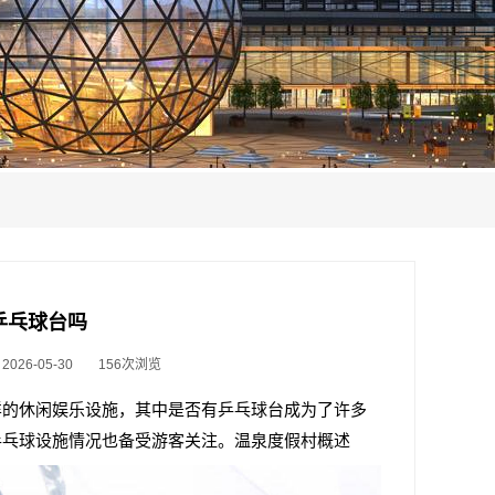
有乒乓球台吗
26-05-30
156次浏览
样的休闲娱乐设施，其中是否有乒乓球台成为了许多
乒乓球设施情况也备受游客关注。温泉度假村概述