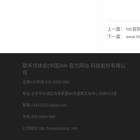
上一篇：
hth
下一篇：
www.
联系华体会(中国)hth·官方网站-科技股份有限公
司
全国400热线:400-0069-096
地址:北京市东城区西革新里60号盛购文体中心四层603室
邮箱:744521816@qq.com
手机:400-0069-096
公司网址:http://boyapacking.com