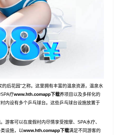
家的后花园"之称。这里拥有丰富的温泉资源，温泉水
SPA疗
www.hth.comapp下载
养项目以及多样化的
假村内设有多个乒乓球台。这些乒乓球台设施放置于
。游客可以在度假村内尽情享受按摩、SPA水疗、
各类设施，以
www.hth.comapp下载
满足不同游客的