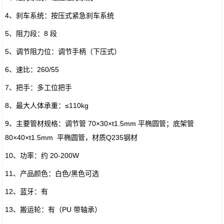
4、刹车系统：按压式紧急刹车系统
5、阻力段：8 段
5、调节阻力位：调节手柄（下压式）
6、速比：260/55
7、把手：多工位把手
8、最大人体承重：≤110kg
9、主要管材规格：调节管 70×30×t1.5mm 平椭圆管；底架管
80×40×t1.5mm 平椭圆管，材质Q235钢材
10、功率：约 20-200W
11、产品颜色：白色/黑色可选
12、蓝牙：有
13、搬运轮：有（PU 带轴承）