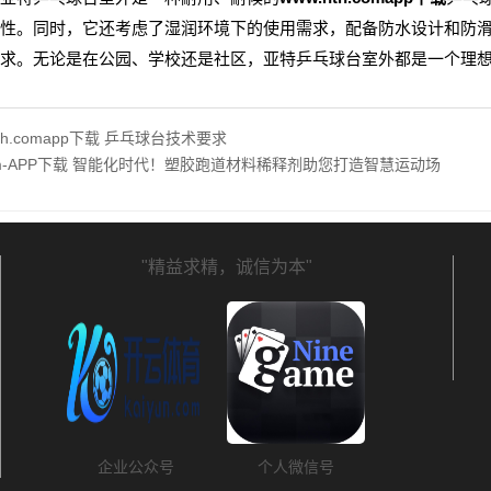
性。同时，它还考虑了湿润环境下的使用需求，配备防水设计和防
求。无论是在公园、学校还是社区，亚特乒乓球台室外都是一个理
hth.comapp下载 乒乓球台技术要求
com-APP下载 智能化时代！塑胶跑道材料稀释剂助您打造智慧运动场
"精益求精，诚信为本"
企业公众号
个人微信号