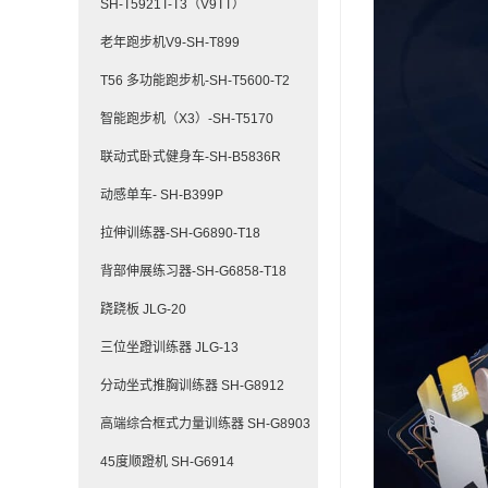
SH-T5921T-T3（V9TT）
老年跑步机V9-SH-T899
T56 多功能跑步机-SH-T5600-T2
智能跑步机（X3）-SH-T5170
联动式卧式健身车-SH-B5836R
动感单车- SH-B399P
拉伸训练器-SH-G6890-T18
背部伸展练习器-SH-G6858-T18
跷跷板 JLG-20
三位坐蹬训练器 JLG-13
分动坐式推胸训练器 SH-G8912
高端综合框式力量训练器 SH-G8903
45度顺蹬机 SH-G6914