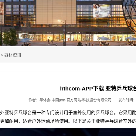
心
器材资讯
>
hthcom-APP下载 亚特乒乓
作者：华体会(中国)hth·官方网站-科技股份有限公司
发布时间：20
外亚特乒乓球台是一种专门设计用于室外使用的乒乓球台。它采用
更加耐用，适合户外运动场所使用。以下是关于亚特乒乓球台室外