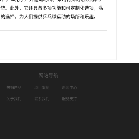
滑垫。此外，它还具备多项功能和可定制化选项，满
想的选择，为人们提供乒乓球运动的场所和乐趣。
网站导航
热销产品
项目案例
新闻中心
关于我们
联系我们
服务支持