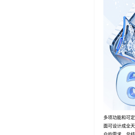
多项功能和可定
面可设计成全天
户的需求。总结