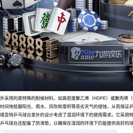
外采用的是特殊的耐候材料，如高密度聚乙烯（HDPE）或聚丙烯（
时间地抵御阳光、雨水、风吹和雪积等恶劣天气的侵蚀，从而保证
境亚特乒乓球台室外的设计考虑了湿润环境下的使用需求。它采用
乒乓球台还配备了防滑垫，以确保在湿润的环境下仍能提供良好的