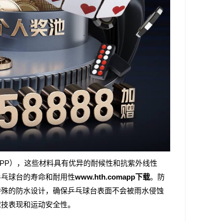
PP），这些材料具有优异的耐候性和抗紫外线性
乒乓球台的寿命和耐用性
www.hth.comapp下载
。防
特殊的防水设计，确保乒乓球台表面不会被雨水侵蚀
球技表现和运动安全性。