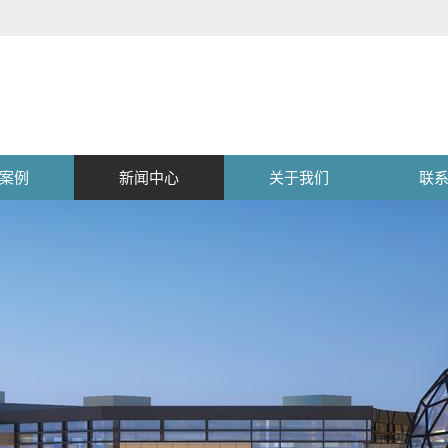
案例
新闻中心
关于我们
联