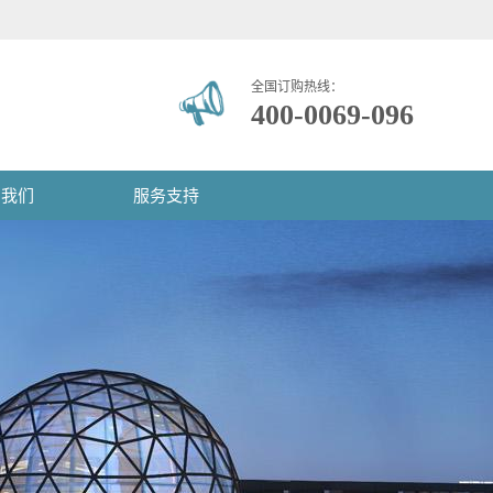
全国订购热线：
400-0069-096
系我们
服务支持