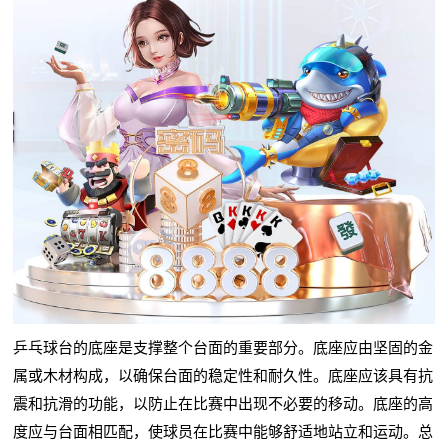
乒乓球台的底座是支撑整个台面的重要部分。底座应由坚固的金
属或木材构成，以确保台面的稳定性和耐久性。底座应该具有抗
震和抗滑的功能，以防止在比赛中出现不必要的移动。底座的高
度应与台面相匹配，使球员在比赛中能够舒适地站立和运动。总