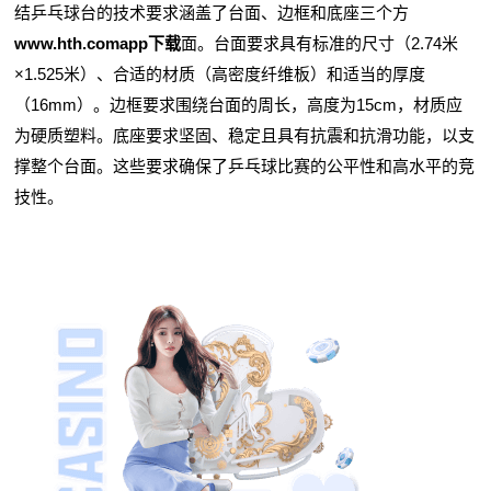
结乒乓球台的技术要求涵盖了台面、边框和底座三个方
www.hth.comapp下载
面。台面要求具有标准的尺寸（2.74米
×1.525米）、合适的材质（高密度纤维板）和适当的厚度
（16mm）。边框要求围绕台面的周长，高度为15cm，材质应
为硬质塑料。底座要求坚固、稳定且具有抗震和抗滑功能，以支
撑整个台面。这些要求确保了乒乓球比赛的公平性和高水平的竞
技性。