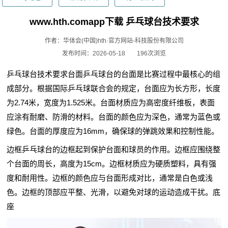
www.hth.comapp下载 乒乓球台技术要求
作者：华体会(中国)hth·官方网站-科技股份有限公司
发布时间：2026-05-18
196次浏览
乒乓球台技术要求台面乒乓球台的台面是比赛过程中最核心的组
成部分。根据国际乒乓球联合会的规定，台面应为长方形，长度
为2.74米，宽度为1.525米。台面材质应为高密度纤维板，表面
应涂有耐磨、防滑的材料。台面的颜色应为深色，通常为蓝色或
绿色。台面的厚度应为16mm，确保球的弹跳效果和控制性能。
边框乒乓球台的边框起到保护台面和球员的作用。边框应围绕整
个台面的周长，高度为15cm。边框材质应为硬质塑料，具有强
度和耐用性。边框的颜色应与台面形成对比，通常是白色或浅
色。边框的顶部应平整、光滑，以避免对球的运动造成干扰。底
座