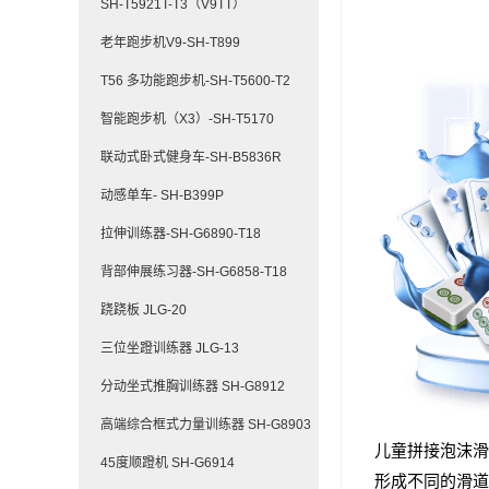
SH-T5921T-T3（V9TT）
老年跑步机V9-SH-T899
T56 多功能跑步机-SH-T5600-T2
智能跑步机（X3）-SH-T5170
联动式卧式健身车-SH-B5836R
动感单车- SH-B399P
拉伸训练器-SH-G6890-T18
背部伸展练习器-SH-G6858-T18
跷跷板 JLG-20
三位坐蹬训练器 JLG-13
分动坐式推胸训练器 SH-G8912
高端综合框式力量训练器 SH-G8903
儿童拼接泡沫滑
45度顺蹬机 SH-G6914
形成不同的滑道