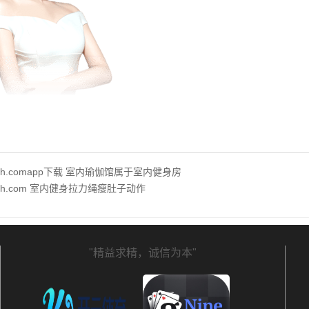
hth.comapp下载 室内瑜伽馆属于室内健身房
hth.com 室内健身拉力绳瘦肚子动作
"精益求精，诚信为本"