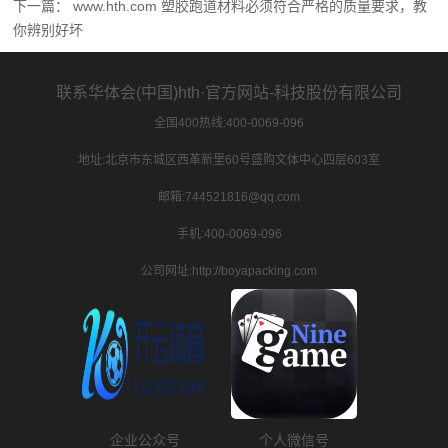
下一篇：
www.hth.com 塑胶跑道材料必须符合严格的质量要求，教
你辨别好坏
联系华体会(中国)hth·官方网站-科技股份有限公司
全国400热线:400-0069-096
地址:北京市东城区西革新里60号盛购文体中心四层603室
邮箱:744521816@qq.com
手机:400-0069-096
公司网址:http://boyapacking.com
企业公众号
个人微信号