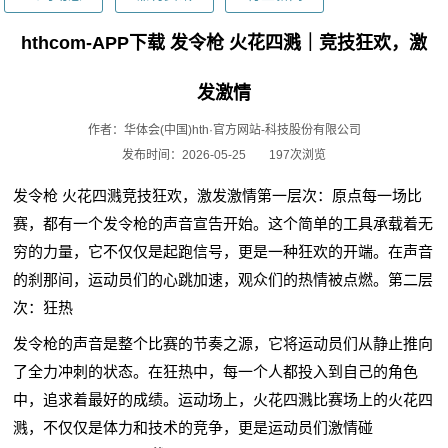
hthcom-APP下载 发令枪 火花四溅｜竞技狂欢，激
发激情
作者：华体会(中国)hth·官方网站-科技股份有限公司
发布时间：2026-05-25
197次浏览
发令枪 火花四溅竞技狂欢，激发激情第一层次：原点每一场比
赛，都有一个发令枪的声音宣告开始。这个简单的工具承载着无
穷的力量，它不仅仅是起跑信号，更是一种狂欢的开端。在声音
的刹那间，运动员们的心跳加速，观众们的热情被点燃。第二层
次：狂热
发令枪的声音是整个比赛的节奏之源，它将运动员们从静止推向
了全力冲刺的状态。在狂热中，每一个人都投入到自己的角色
中，追求着最好的成绩。运动场上，火花四溅比赛场上的火花四
溅，不仅仅是体力和技术的竞争，更是运动员们激情碰