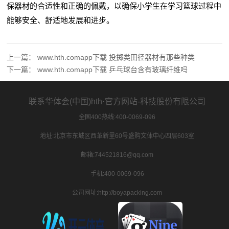
保器材的合适性和正确的佩戴，以确保小学生在学习篮球过程中
能够安全、舒适地发展和进步。
上一篇：
www.hth.comapp下载 投掷类田径器材有那些种类
下一篇：
www.hth.comapp下载 乒乓球台含有玻璃纤维吗
联系华体会(中国)hth·官方网站-科技股份有限公司
全国400热线:400-0069-096
地址:北京市东城区西革新里60号盛购文体中心四层603室
邮箱:744521816@qq.com
手机:400-0069-096
公司网址:http://boyapacking.com