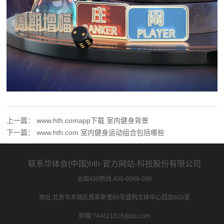
上一篇：
www.hth.comapp下载 室内健身背景
下一篇：
www.hth.com 室内健身运动组合包括哪些
联系华体会(中国)hth·官方网站-科技股份有限公司
全国400热线:400-0069-096
地址:北京市东城区西革新里60号盛购文体中心四层603室
邮箱:744521816@qq.com