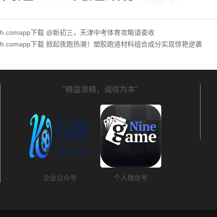
hth.comapp下载 @新初三，天津中考体育攻略请查收
.hth.comapp下载 掀起夜跑热潮！塑胶跑道材料组合成分实现惊艳逆袭
"精益求精，诚信为本"
企业公众号
个人微信号