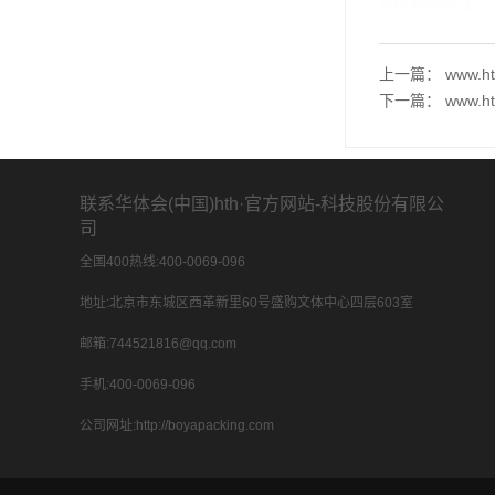
上一篇：
www.
下一篇：
www
联系华体会(中国)hth·官方网站-科技股份有限公
司
全国400热线:400-0069-096
地址:北京市东城区西革新里60号盛购文体中心四层603室
邮箱:744521816@qq.com
手机:400-0069-096
公司网址:http://boyapacking.com