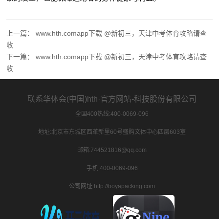
上一篇：
www.hth.comapp下载 @新初三，天津中考体育攻略请查
收
下一篇：
www.hth.comapp下载 @新初三，天津中考体育攻略请查
收
联系华体会(中国)hth·官方网站-科技股份有限公司
全国400热线:400-0069-096
地址:北京市东城区西革新里60号盛购文体中心四层603室
邮箱:744521816@qq.com
手机:400-0069-096
公司网址:http://boyapacking.com