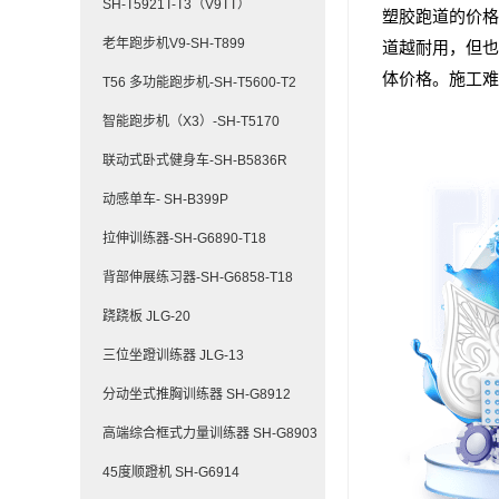
SH-T5921T-T3（V9TT）
塑胶跑道的价格
老年跑步机V9-SH-T899
道越耐用，但也
体价格。施工难
T56 多功能跑步机-SH-T5600-T2
智能跑步机（X3）-SH-T5170
联动式卧式健身车-SH-B5836R
动感单车- SH-B399P
拉伸训练器-SH-G6890-T18
背部伸展练习器-SH-G6858-T18
跷跷板 JLG-20
三位坐蹬训练器 JLG-13
分动坐式推胸训练器 SH-G8912
高端综合框式力量训练器 SH-G8903
45度顺蹬机 SH-G6914