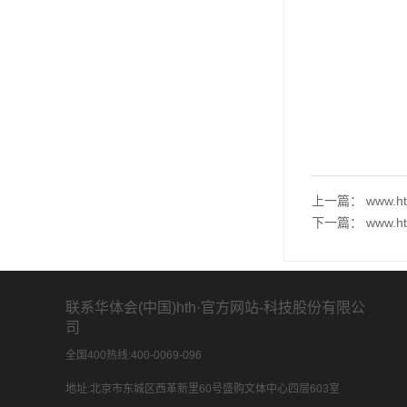
上一篇：
www.
下一篇：
www.
联系华体会(中国)hth·官方网站-科技股份有限公
司
全国400热线:400-0069-096
地址:北京市东城区西革新里60号盛购文体中心四层603室