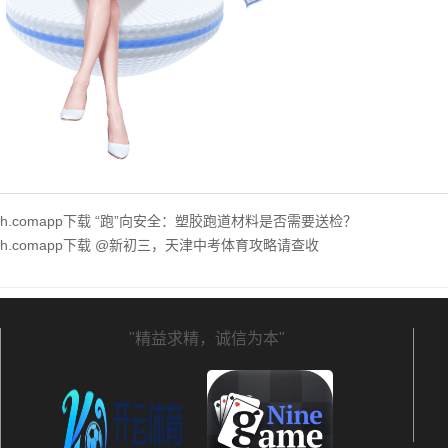
hth.comapp下载 “跑”向安全：塑胶跑道材料是否需要送检？
hth.comapp下载 @新初三，天津中考体育攻略请查收
"精益求精，诚信为本"