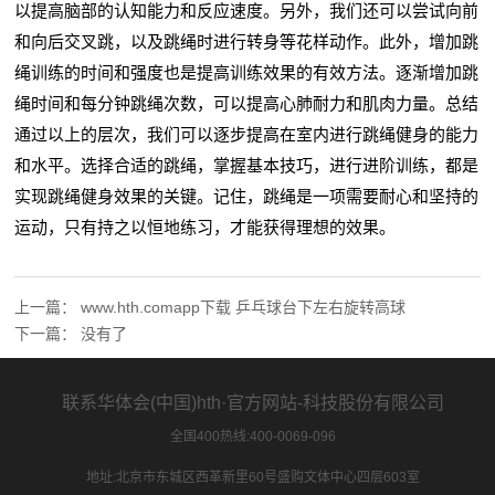
以提高脑部的认知能力和反应速度。另外，我们还可以尝试向前
和向后交叉跳，以及跳绳时进行转身等花样动作。此外，增加跳
绳训练的时间和强度也是提高训练效果的有效方法。逐渐增加跳
绳时间和每分钟跳绳次数，可以提高心肺耐力和肌肉力量。总结
通过以上的层次，我们可以逐步提高在室内进行跳绳健身的能力
和水平。选择合适的跳绳，掌握基本技巧，进行进阶训练，都是
实现跳绳健身效果的关键。记住，跳绳是一项需要耐心和坚持的
运动，只有持之以恒地练习，才能获得理想的效果。
上一篇：
www.hth.comapp下载 乒乓球台下左右旋转高球
下一篇：
没有了
联系华体会(中国)hth·官方网站-科技股份有限公司
全国400热线:400-0069-096
地址:北京市东城区西革新里60号盛购文体中心四层603室