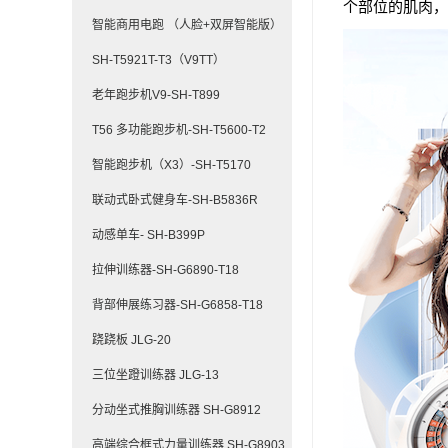
个部位的肌肉，
智能商用电跑 （人脸+双屏智能版）
SH-T5921T-T3（V9TT）
老年跑步机V9-SH-T899
T56 多功能跑步机-SH-T5600-T2
智能跑步机（X3）-SH-T5170
联动式卧式健身车-SH-B5836R
动感单车- SH-B399P
拉伸训练器-SH-G6890-T18
背部伸展练习器-SH-G6858-T18
跷跷板 JLG-20
三位坐蹬训练器 JLG-13
分动坐式推胸训练器 SH-G8912
高端综合框式力量训练器 SH-G8903