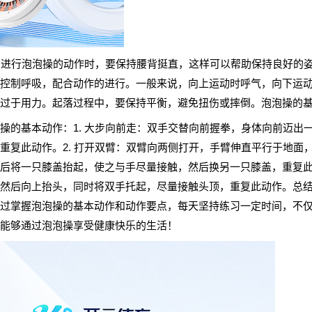
：在进行泡泡操的动作时，要保持腰背挺直，这样可以帮助保持良好的姿
控制呼吸，配合动作的进行。一般来说，向上运动时呼气，向下运动时
过于用力。起落过程中，要保持平衡，避免扭伤或摔倒。泡泡操的
操的基本动作：1. 大步向前走：双手交替向前握拳，身体向前迈出
重复此动作。2. 打开双臂：双臂向两侧打开，手臂伸直平行于地面，
后将一只膝盖抬起，使之与手尽量接触，然后换另一只膝盖，重复此动
然后向上抬头，同时将双手托起，尽量接触头顶，重复此动作。总
过掌握泡泡操的基本动作和动作要点，每天坚持练习一定时间，不
能够通过泡泡操享受健康快乐的生活！