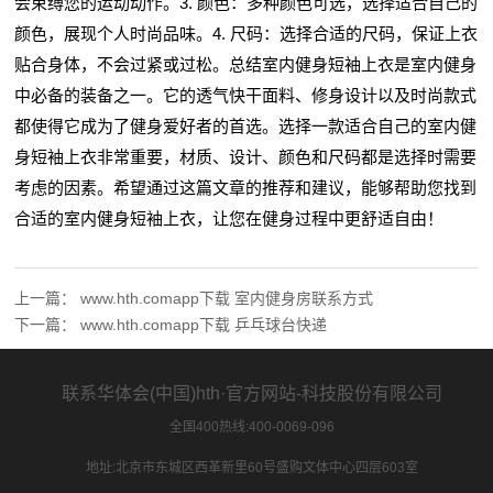
会束缚您的运动动作。3. 颜色：多种颜色可选，选择适合自己的
颜色，展现个人时尚品味。4. 尺码：选择合适的尺码，保证上衣
贴合身体，不会过紧或过松。总结室内健身短袖上衣是室内健身
中必备的装备之一。它的透气快干面料、修身设计以及时尚款式
都使得它成为了健身爱好者的首选。选择一款适合自己的室内健
身短袖上衣非常重要，材质、设计、颜色和尺码都是选择时需要
考虑的因素。希望通过这篇文章的推荐和建议，能够帮助您找到
合适的室内健身短袖上衣，让您在健身过程中更舒适自由！
上一篇：
www.hth.comapp下载 室内健身房联系方式
下一篇：
www.hth.comapp下载 乒乓球台快递
联系华体会(中国)hth·官方网站-科技股份有限公司
全国400热线:400-0069-096
地址:北京市东城区西革新里60号盛购文体中心四层603室