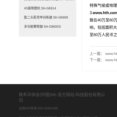
特殊气候或地理
45度顺蹬机 SH-G6914
3.
www.hth.c
肱二头肌弯举训练器 SH-G6906
致在40万至6
多功能攀爬器 SH-G9600S
响，包括面积大
至60万人民币
上一篇：
www.
下一篇：
www.
联系华体会(中国)hth·官方网站-科技股份有限公
司
全国400热线:400-0069-096