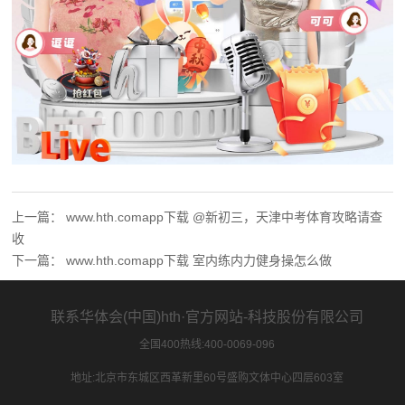
上一篇：
www.hth.comapp下载 @新初三，天津中考体育攻略请查
收
下一篇：
www.hth.comapp下载 室内练内力健身操怎么做
联系华体会(中国)hth·官方网站-科技股份有限公司
全国400热线:400-0069-096
地址:北京市东城区西革新里60号盛购文体中心四层603室