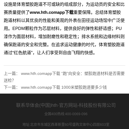
设施是体育塑胶跑道不可或缺的组成部分，为运动员的安全和比
赛质量提供了
www.hth.comapp下载
重要保障。总结体育塑胶
跑道材料以其优良的性能和美观的外表在田径运动场馆中广泛使
用。EPDM颗粒作为芯层材料，提供良好的弹性和舒适感；PU
漆作为面层材料，增加耐磨性和稳定性；排水系统和边缘材料则
确保跑道的安全和完整。在追求运动健康的时代，体育塑胶跑道
通过“红色航道”，让人们享受到自由飞翔的快感。
上一篇：
www.hth.comapp下载 “跑”向安全：塑胶跑道材料是否需要
送检？
下一篇：
www.hth.comapp下载 1000米塑胶跑道要多少钱
联系华体会(中国)hth·官方网站-科技股份有限公司
全国400热线:400-0069-096
地址:北京市东城区西革新里60号盛购文体中心四层603室