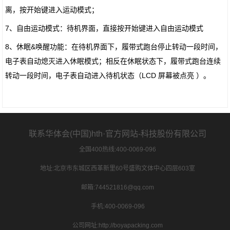
离，按开始键进入运动模式；
7、自由运动模式：待机界面，直接按开始键进入自由运动模式
8、休眠&唤醒功能：在待机界面下，履带式跑台停止转动一段时间，
电子表自动熄灭进入休眠模式；相反在休眠状态下，履带式跑台连续
转动一段时间，电子表自动进入待机状态（LCD 屏幕被点亮 ）。
联系华体会(中国)hth·官方网站-科技股份有限公司
全国400热线:400-0069-096
地址:北京市东城区西革新里60号盛购文体中心四层603室
邮箱:744521816@qq.com
手机:400-0069-096
公司网址:http://boyapacking.com