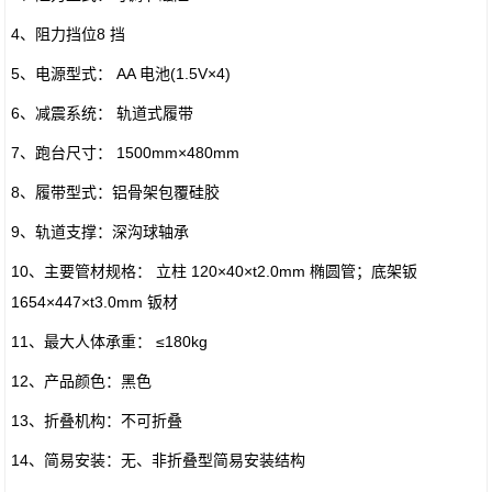
4、阻力挡位8 挡
5、电源型式： AA 电池(1.5V×4)
6、减震系统： 轨道式履带
7、跑台尺寸： 1500mm×480mm
8、履带型式：铝骨架包覆硅胶
9、轨道支撑：深沟球轴承
10、主要管材规格： 立柱 120×40×t2.0mm 椭圆管；底架钣
1654×447×t3.0mm 钣材
11、最大人体承重： ≤180kg
12、产品颜色：黑色
13、折叠机构：不可折叠
14、简易安装：无、非折叠型简易安装结构