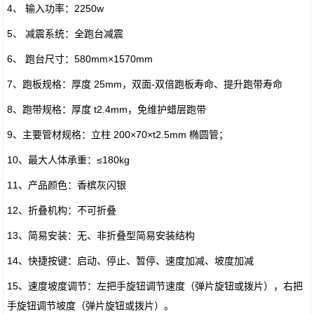
4、 输入功率：2250w
5、 减震系统：全跑台减震
6、 跑台尺寸：580mm×1570mm
7、跑板规格：厚度 25mm，双面-双倍跑板寿命、提升跑带寿命
8、跑带规格：厚度 t2.4mm，免维护蜡层跑带
9、主要管材规格：立柱 200×70×t2.5mm 椭圆管；
10、最大人体承重：≤180kg
11、产品颜色：香槟灰闪银
12、折叠机构：不可折叠
13、简易安装：无、非折叠型简易安装结构
14、快捷按键：启动、停止、暂停、速度加减、坡度加减
15、速度坡度调节：左把手旋钮调节速度（弹片旋钮或拨片），右把
手旋钮调节坡度（弹片旋钮或拨片）。