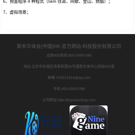
6、预置程序:4 种程式（5km 往返、间歇、登山、燃脂）；
7、虚拟场景；
联系华体会(中国)hth·官方网站-科技股份有限公司
全国400热线:400-0069-096
地址:北京市东城区西革新里60号盛购文体中心四层603室
邮箱:744521816@qq.com
手机:400-0069-096
公司网址:http://boyapacking.com