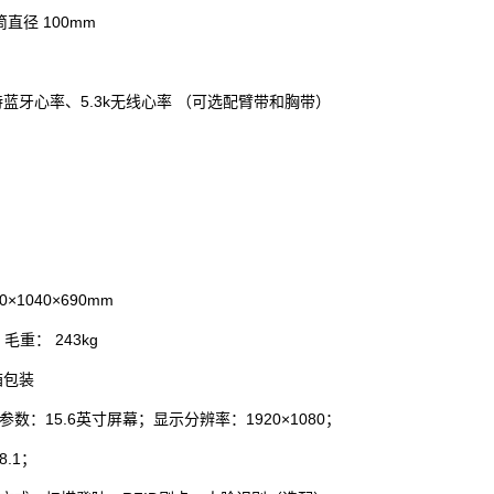
筒直径 100mm
蓝牙心率、5.3k无线心率 （可选配臂带和胸带）
×1040×690mm
；毛重： 243kg
箱包装
参数：15.6英寸屏幕；显示分辨率：1920×1080；
.1；