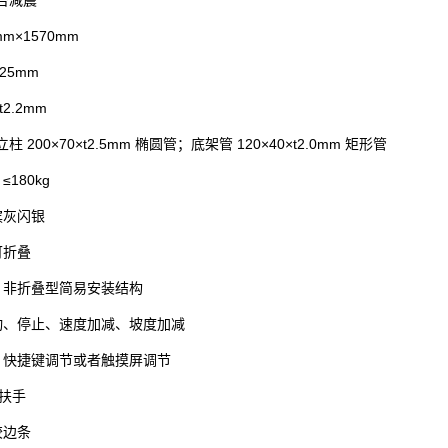
m×1570mm
25mm
2.2mm
200×70×t2.5mm 椭圆管；底架管 120×40×t2.0mm 矩形管
180kg
槟灰闪银
可折叠
、非折叠型简易安装结构
动、停止、速度加减、坡度加减
：快捷键调节或者触摸屏调节
泡扶手
胶边条