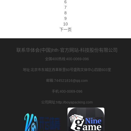
6
7
8
9
10
下一页
联系华体会(中国)hth·官方网站-科技股份有限公司
全国400热线:400-0069-096
地址:北京市东城区西革新里60号盛购文体中心四层603室
邮箱:744521816@qq.com
手机:400-0069-096
公司网址:http://boyapacking.com