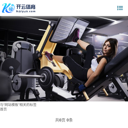
与
“网站模板”
相关的标签
首页
共
0
页
0
条