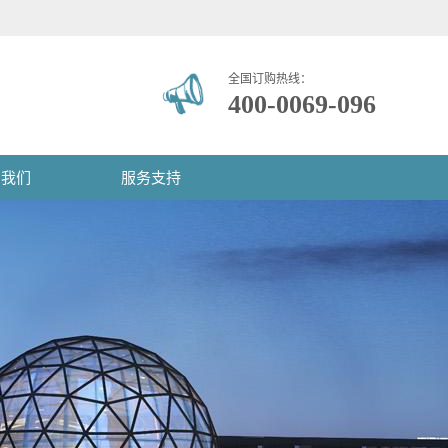
全国订购热线：
400-0069-096
系我们
服务支持