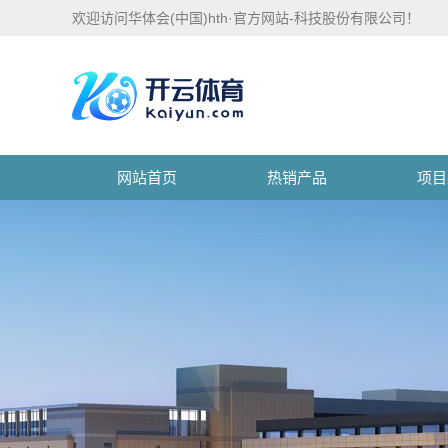
欢迎访问华体会(中国)hth·官方网站-科技股份有限公司！
网站首页
热销产品
项目