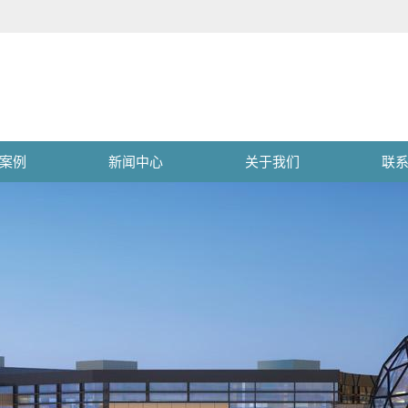
案例
新闻中心
关于我们
联