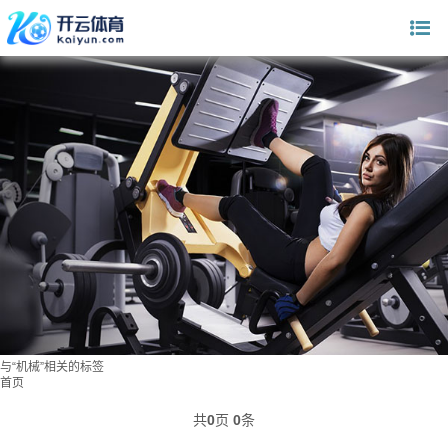
与
“机械”
相关的标签
首页
共
0
页
0
条