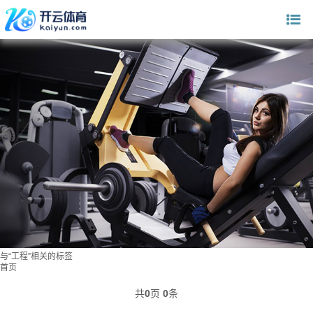
与
“工程”
相关的标签
首页
共
0
页
0
条