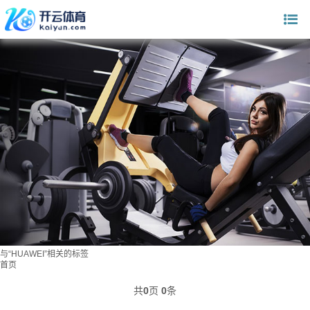
与
“HUAWEI”
相关的标签
首页
共
0
页
0
条