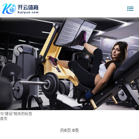
与
“建设”
相关的标签
首页
共
0
页
0
条